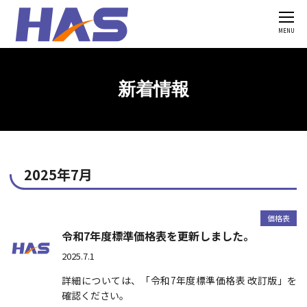
MENU
'Skip'
HASの強み
新着情報
製造の流れ
開発・設計
鋳造
機械加工
2025年7月
溶射
塗装
価格表
検査・品質
令和7年度標準価格表を更新しました。
製品一覧
2025.7.1
図面・価格表
詳細については、「令和7年度標準価格表 改訂版」を
確認ください。
設備一覧