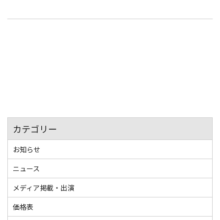
会社案内
Top Message
拠点・アクセス
採用情報
募集要項
先輩社員の声
新着情報
カテゴリー
お問い合わせ
お知らせ
ニュース
株式会社ハズ
メディア掲載・出演
〒444-0396
価格表
愛知県西尾市寺津町五十間南1番地2