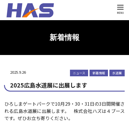
MENU
'Skip'
HASの強み
新着情報
製造の流れ
開発・設計
鋳造
機械加工
2025.9.26
ニュース
新着情報
水道展
溶射
2025広島水道展に出展します
塗装
検査・品質
ひろしまゲートパークで10月29・30・31日の3日間開催さ
製品一覧
れる広島水道展に出展します。 株式会社ハズは４ブース
図面・価格表
です。ぜひお立ち寄りください。
設備一覧