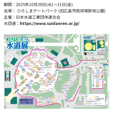
期間：2025年10月29日(水)～31日(金)
会社案内
会場： ひろしまゲートパーク (旧広島市民球場跡地公園)
主催：日本水道工業団体連合会
Top Message
水団連：
https://www.suidanren.or.jp/
拠点・アクセス
採用情報
募集要項
先輩社員の声
新着情報
お問い合わせ
株式会社ハズ
〒444-0396
愛知県西尾市寺津町五十間南1番地2